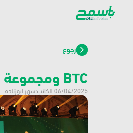
رجوع
BTC ومجموعة باسمح يتألقون في PACE 2025
 06/04/2025
الكاتب:
سهر ابوزناده