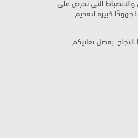
هذا الإنجاز ليس فقط تتويجًا لجهودنا الماضية، بل هو انعكاس لثقافة التعاون والانضباط التي نحرص على 
تعزيزها كل يوم. من الكفاءة في إدارة المخزون إلى دقة العمليات، بذلت فرقنا جهودًا كبيرة لتقديم 
نتوجّه بجزيل الشكر والتقدير لكل فرد في الفريق وكل شريك كان جزءًا من هذا النجاح. بفضل تفانيكم 