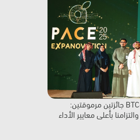
في الحدث السنوي المميز لبنده PACE 2025، نال كل من مجموعة باسمح وBTC جائزتين مرموقتين: 
بطل الاحتفاظ بالمخزون وبطل الامتثال للحجوزات، تكريمًا لجهودنا المتواصلة والتزامنا بأعلى معايير الأداء 