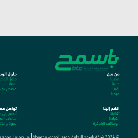
من نحن
حلول الوص
قصتنا
حلول الوص
غايتنا
تقنياتنا
رؤيتنا
قصص نجاحن
قيمنا
انضم إلينا
تواصل معن
ثقافتنا
أنضم إلى عا
القيادة
ساعات الع
الوظائف الشاغرة
نموذج الات
© 2024 شركة باسمح التجارية. جميع الحقوق محفوظة
تم تصميم الموقع 
|