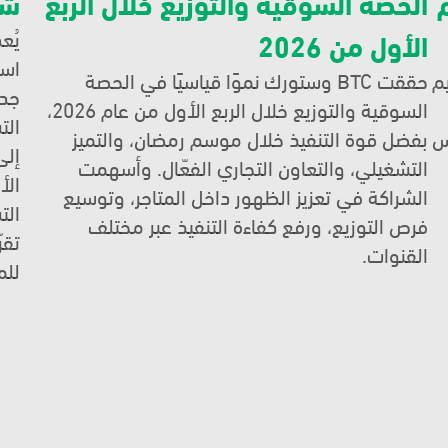
الاجتماع السنوي لشركة العثيم لعام 
الحصة السوقية والتوزيع خلال الربع 
شر
الأول من 2026
تم تكريم شركة باسمح التجارية  من قبل شركة العثيم 
حققت BTC وستورك نموًا قياسيًا في الحصة 
2، تقديرًا للشراكة 
السوقية والتوزيع خلال الربع الأول من عام 2026، 
المستمرة والتعاون بين الجانبين في السوق. ويعكس 
بفضل قوة التنفيذ خلال موسم رمضان، والتميز 
ية، وتكامل الجهود، 
التشغيلي، والتعاون التجاري الفعّال. وأسهمت 
الشراكة في تعزيز الظهور داخل المتاجر، وتوسيع 
فرص التوزيع، ورفع كفاءة التنفيذ عبر مختلف 
القنوات. 
للم