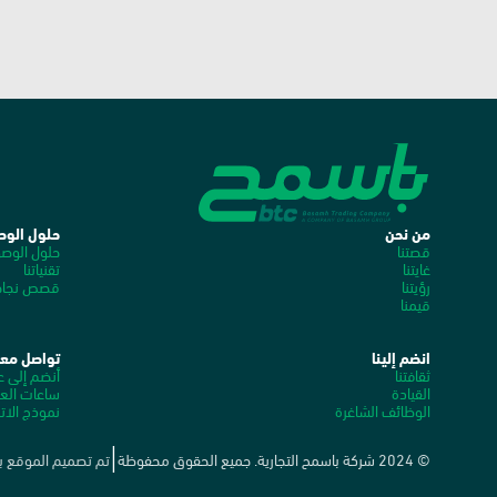
من نحن
حلول الوص
قصتنا
حلول الوص
غايتنا
تقنياتنا
رؤيتنا
قصص نجاحن
قيمنا
انضم إلينا
تواصل معن
ثقافتنا
أنضم إلى عا
القيادة
ساعات الع
الوظائف الشاغرة
نموذج الات
© 2024 شركة باسمح التجارية. جميع الحقوق محفوظة
تم تصميم الموقع 
|