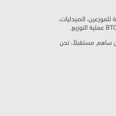
 من خلال التركيز على الأساسيات في قنوات MT وGT وإطلاق برامج مخصصة للموزعين، الصيدليات، 
 جهود فريق BTC كانت العامل الرئيسي في هذا النجاح، ونحن نشكر جميع من ساهم. مستقبلاً، نحن 