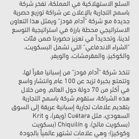
السلع الاستهلاكية في المملكة، تفخر شركة 
باسمح التجارية بالإعلان عن شراكة توزيع حصرية 
جديدة مع شركة "آدام فودز" ويمثل هذا التعاون 
الاستراتيجي محطة بارزة في استراتيجية التوسع 
لدينا، وتحديداً في تعزيز حضورنا ضمن فئات 
"الشراء الاندفاعي" التي تشمل البسكويت، 
والكوكيز، والمقرمشات، والويفر.
تتخذ شركة "آدام فودز" من إسبانيا مقراً لها، 
وتتمتع بخبرة تزيد عن 100 عام وانتشار واسع 
في أكثر من 70 دولة حول العالم. ومن خلال 
هذه الشراكة، ستقوم شركة باسمح التجارية 
بتقديم علامات تجارية إسبانية عريقة إلى السوق 
السعودي، مثل Cuétara (ويفر)، و Krit 
(بسكويت مالح)، و Chiquilín (بسكويت 
وكوكيز)؛ وهي علامات تشتهر عالمياً بالجودة 