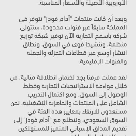
الأوروبية الأصيلة والأسعار المناسبة.
وبعد أن كانت منتجات "آدام فودز" تتوفر في 
المملكة سابقاً عبر قنوات محدودة، ستتولى 
شركة باسمح التجارية الآن توفير شبكة توزيع 
منظمة، وتنشيط قوي في السوق، ونطاق 
انتشار أوسع عبر قطاعات التجزئة والجملة 
والقنوات الإقليمية.
لقد عملت فرقنا بجد لضمان انطلاقة مثالية، من 
خلال مواءمة الاستراتيجيات التجارية وخطط 
الوصول إلى السوق. ومع اكتمال التدريب 
الشامل على المنتجات والجاهزية التشغيلية، نحن 
مستعدون للارتقاء بمعايير هذه الفئة في 
السوق السعودي، ونتطلع مع "آدام فودز" إلى 
تقديم المذاق الإسباني المتميز للمستهلكين 
في كافة أنحاء المملكة.